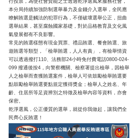
行投票，為使社會賢能之士透過乾淨選風來服務社會，
本分局持續加強防制選舉暴力及金錢介入選舉，全民應
瞭解賄選是觸法的犯罪行為，不僅破壞選舉公正，扭曲
選舉結果，甚至腐蝕國家基礎，對於品格教育及文化風
氣發展都有不良影響。
常見的賄選樣態有現金買票、禮品賄選、餐會賄選、旅
遊賄選等類型，「檢舉賄選，人人有責」，有檢舉情資
可以透過撥打110、法務部24小時免付費電話0800-024-
099 撥通後按4，向警察機關、檢察署提出檢舉，因檢舉
人之檢舉而查獲賄選案件，檢舉人可依鼓勵檢舉賄選要
點鼓勵檢舉賄選要點規定獲得獎金；檢舉人之姓名、年
齡、住居所等足資辨別之特徵及檢舉內容等資料，亦會
保密。
乾淨選風，公正優質的選舉，就從你我做起，讓我們全
民齊心反賄選！