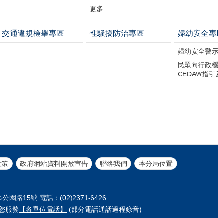
更多...
交通違規檢舉專區
性騷擾防治專區
婦幼安全專
婦幼安全警
民眾向行政
CEDAW指
政策
政府網站資料開放宣告
聯絡我們
本分局位置
園路15號 電話：(02)2371-6426
您服務
【各單位電話】
(部分電話通話過程錄音)