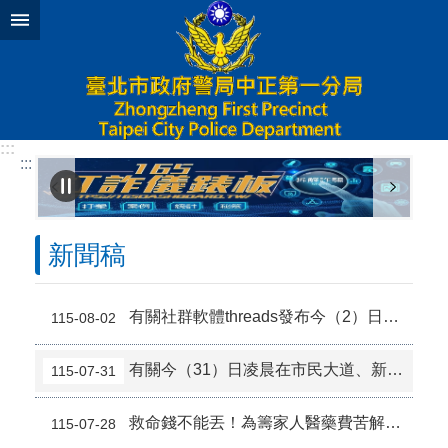
跳到主要內容區塊
:::
:::
新聞稿
有關社群軟體threads發布今（2）日11時30分許於台北車站前公車站有男子追打女子一案
115-08-02
有關今（31）日凌晨在市民大道、新生南路口計程車停於內側車道案新聞說明
115-07-31
救命錢不能丟！為籌家人醫藥費苦解「1300萬定存」 中正一警跨區全程護送
115-07-28