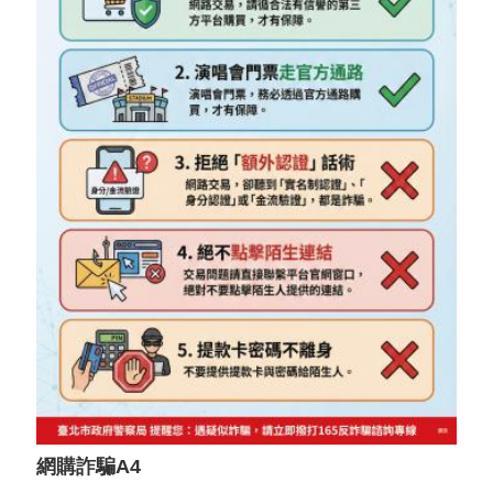
網購詐騙A4