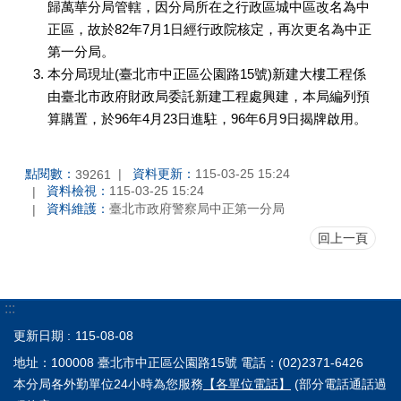
歸萬華分局管轄，因分局所在之行政區城中區改名為中
正區，故於82年7月1日經行政院核定，再次更名為中正
第一分局。
本分局現址(臺北市中正區公園路15號)新建大樓工程係
由臺北市政府財政局委託新建工程處興建，本局編列預
算購置，於96年4月23日進駐，96年6月9日揭牌啟用。
點閱數：
資料更新：
115-03-25 15:24
39261
資料檢視：
115-03-25 15:24
資料維護：
臺北市政府警察局中正第一分局
回上一頁
:::
更新日期
115-08-08
地址：100008 臺北市中正區公園路15號 電話：(02)2371-6426
本分局各外勤單位24小時為您服務
【各單位電話】
(部分電話通話過